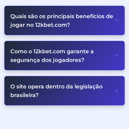
Quais são os principais benefícios de
+
jogar no 12kbet.com?
O
prioriza usabilidade, variedade e bônus.
Cadastre‑se e aproveite condições exclusivas e
Como o 12kbet.com garante a
pagamentos rápidos.
+
segurança dos jogadores?
Verificação de identidade, criptografia ponta a
ponta e logs de auditoria. Transparência e
O site opera dentro da legislação
proteção total nas operações.
+
brasileira?
Conduzimos as operações alinhados às
exigências regulatórias. Usuários devem
observar a legislação específica do seu