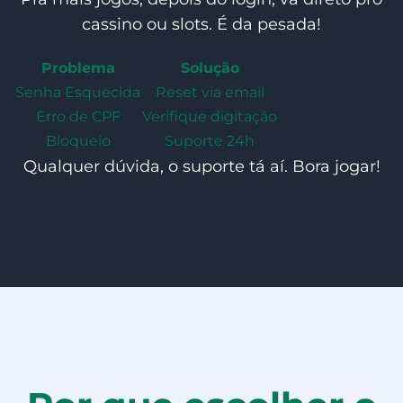
cassino ou slots. É da pesada!
Problema
Solução
Senha Esquecida
Reset via email
Erro de CPF
Verifique digitação
Bloqueio
Suporte 24h
Qualquer dúvida, o suporte tá aí. Bora jogar!