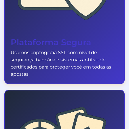
Plataforma Segura
Usamos criptografia SSL com nível de
segurança bancária e sistemas antifraude
certificados para proteger você em todas as
apostas.