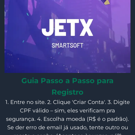
Guia Passo a Passo para
Registro
1. Entre no site. 2. Clique 'Criar Conta'. 3. Digite
CPF válido – sim, eles verificam pra
segurança. 4. Escolha moeda (R$ é o padrão).
Se der erro de email já usado, tente outro ou