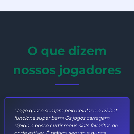
domicílio.
O que dizem
nossos jogadores
"Jogo quase sempre pelo celular e o 12kbet
funciona super bem! Os jogos carregam
rápido e posso curtir meus slots favoritos de
onde estiver. É prático, seguro e nunca