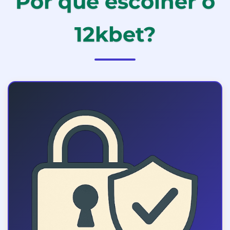
Por que escolher o
12kbet?